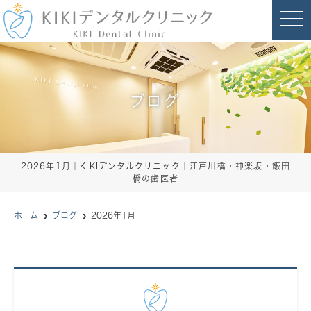
t
o
g
g
l
e
n
a
ブログ
v
i
g
a
t
i
o
2026年1月｜KIKIデンタルクリニック｜江戸川橋・神楽坂・飯田
n
橋の歯医者
ホーム
ブログ
2026年1月