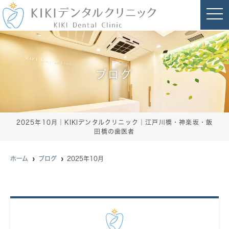
t
o
g
g
l
e
n
a
ブログ
v
i
g
a
t
i
o
2025年10月｜KIKIデンタルクリニック｜江戸川橋・神楽坂・飯
n
田橋の歯医者
ホーム
ブログ
2025年10月