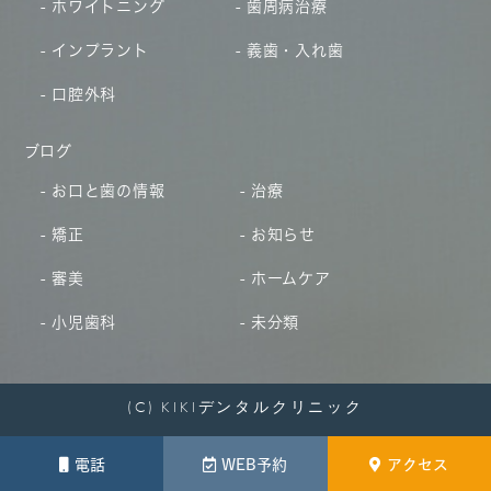
ホワイトニング
歯周病治療
インプラント
義歯・入れ歯
口腔外科
ブログ
お口と歯の情報
治療
矯正
お知らせ
審美
ホームケア
小児歯科
未分類
(C) KIKIデンタルクリニック
電話
WEB予約
アクセス