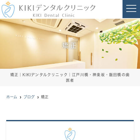
t
o
g
g
l
e
n
a
矯正
v
i
g
a
t
i
o
矯正｜KIKIデンタルクリニック｜江戸川橋・神楽坂・飯田橋の歯
n
医者
ホーム
ブログ
矯正