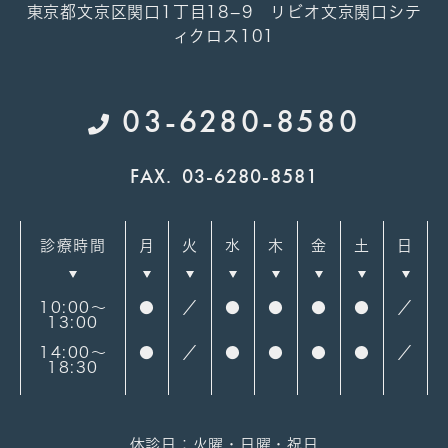
東京都文京区関口1丁目18−9 リビオ文京関口シテ
ィクロス101
03-6280-8580
FAX.
03-6280-8581
診療時間
月
火
水
木
金
土
日
10:00～
●
／
●
●
●
●
／
13:00
14:00～
●
／
●
●
●
●
／
18:30
休診日：火曜・日曜・祝日